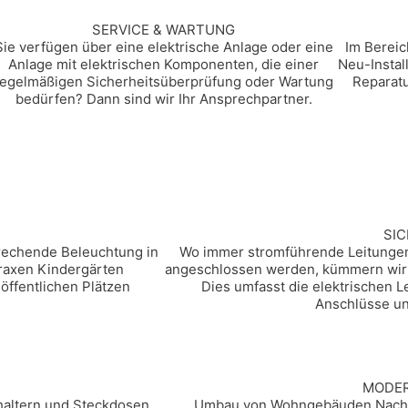
SERVICE & WARTUNG
Sie verfügen über eine elektrische Anlage oder eine
Im Berei
Anlage mit elektrischen Komponenten, die einer
Neu-Instal
regelmäßigen Sicherheitsüberprüfung oder Wartung
Reparatu
bedürfen? Dann sind wir Ihr Ansprechpartner.
SIC
rechende Beleuchtung in
Wo immer stromführende Leitungen 
axen Kindergärten
angeschlossen werden, kümmern wir 
ffentlichen Plätzen
Dies umfasst die elektrischen L
Anschlüsse un
MODER
haltern und Steckdosen,
Umbau von Wohngebäuden Nachrü