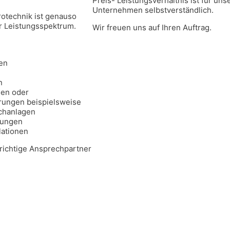
Preis- Leistungsverhältnis ist für uns
Unternehmen selbstverständlich.
rotechnik ist genauso
er Leistungsspektrum.
Wir freuen uns auf Ihren Auftrag.
en
n
n
en oder
ungen beispielsweise
chanlagen
lungen
lationen
 richtige Ansprechpartner