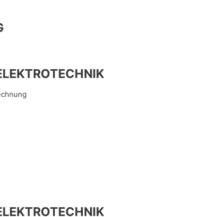
G
ELEKTROTECHNIK
echnung
den Bereichen Verkabelung, Energieversorgung, Telekommunika
ELEKTROTECHNIK